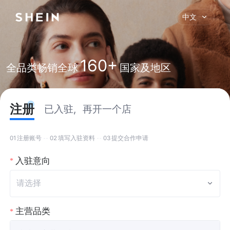
中文
160+
全品类畅销全球
国家及地区
注册
已入驻，再开一个店
01
注册账号
02
填写入驻资料
03
提交合作申请
入驻意向
请选择
主营品类